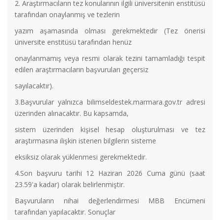
2. Araştırmacıların tez konularının ilgili üniversitenin enstitüsü
tarafından onaylanmış ve tezlerin
yazım aşamasında olması gerekmektedir (Tez önerisi
üniversite enstitüsü tarafından henüz
onaylanmamış veya resmi olarak tezini tamamladığı tespit
edilen araştırmacıların başvuruları geçersiz
sayılacaktır).
3.Başvurular yalnızca bilimseldestek.marmara.gov.tr adresi
üzerinden alınacaktır. Bu kapsamda,
sistem üzerinden kişisel hesap oluşturulması ve tez
araştırmasına ilişkin istenen bilgilerin sisteme
eksiksiz olarak yüklenmesi gerekmektedir.
ORSAM Başkanı Sn. Dr. Kadir Temiz Enstitü Müdürümüz Prof.
4.Son başvuru tarihi 12 Haziran 2026 Cuma günü (saat
Dr. Hasan Korkut'a bir nezaket ziyaretinde bulunmuştur.
23.59'a kadar) olarak belirlenmiştir.
Başvuruların nihai değerlendirmesi MBB Encümeni
ORTADOĞU KIŞ OKULU BAŞVURULARI BAŞLADI
tarafından yapılacaktır. Sonuçlar