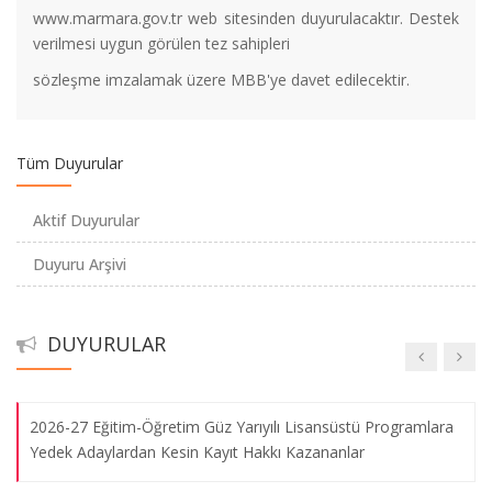
www.marmara.gov.tr web sitesinden duyurulacaktır. Destek
DOKTORA YETERLİK SINAVI TARİHLERİ
verilmesi uygun görülen tez sahipleri
sözleşme imzalamak üzere MBB'ye davet edilecektir.
"İsrail Terörü ve Gazze'de Ablukayı Delmek: Sumud Filosu,
Vicdan Filosu, Gaza Tribunal" Programı Gerçekleşti
Tüm Duyurular
Orta Doğu Ülkeleri Hukuk Sistemleri Anabilim Dalı tarafından
düzenlenen "Hukuki Modernleşme ve İslam Hukuku'nun
Aktif Duyurular
Dönüşümü Mısır Örneği (1900-2000)" başlıklı seminerimiz
Duyuru Arşivi
gerçekleşti
“Bias in Popular Culture and Education” Sonbahar Okulu
DUYURULAR
Gerçekleşti
2026-27 Eğitim-Öğretim Güz Yarıyılı Lisansüstü Programlara
Yedek Adaylardan Kesin Kayıt Hakkı Kazananlar