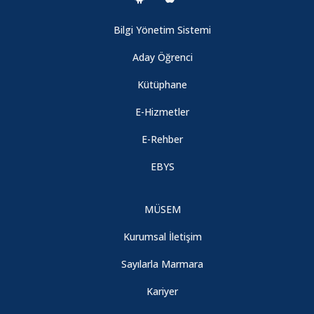
Filipinler, Bangsamoro Özerk Yönetimi Yüksek Öğretim
Kurumu Başkanı Marjuni Maddi ve Bangsamoro Türk Eğitim
Bilgi Yönetim Sistemi
Akademisi Genel Sekreteri Hamida Moharam Enstitümüzü
ziyaret ettiler.
Aday Öğrenci
Kütüphane
ORSAM Başkanı Sn. Dr. Kadir Temiz Enstitü Müdürümüz Prof.
E-Hizmetler
Dr. Hasan Korkut'a bir nezaket ziyaretinde bulunmuştur.
E-Rehber
ORTADOĞU KIŞ OKULU BAŞVURULARI BAŞLADI
EBYS
DOKTORA YETERLİK SINAVI TARİHLERİ
MÜSEM
Kurumsal İletişim
"İsrail Terörü ve Gazze'de Ablukayı Delmek: Sumud Filosu,
Vicdan Filosu, Gaza Tribunal" Programı Gerçekleşti
Sayılarla Marmara
Kariyer
Orta Doğu Ülkeleri Hukuk Sistemleri Anabilim Dalı tarafından
düzenlenen "Hukuki Modernleşme ve İslam Hukuku'nun